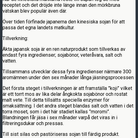
receptet och det dröjde inte länge innan den mörkbruna
vätskan blev populär även där.
Över tiden förfinade japanerna den kinesiska sojan för att
passa det egna landets matkultur.
Tillverkning:
Äkta japansk soja är en ren naturprodukt som tillverkas av
endast fyra ingredienser; sojabönor, veteråvara, salt och
vatten.
Tillsammans utvecklar dessa fyra ingredienser närmare 300
aromämnen under den sex månader långa jäsningsprocessen.
Det första steget i tillverkningen är att framställa ”koji” vilket
är ett torrt mos av lika delar ångkokta sojabönor och rostat
malt vete. Till detta tillsätts speciella enzymer för
smaksättning. I det andra steget blandas salt och vatten i det
torra moset, som i det här stadiet kallas ”moromi”.
Blandningen får jäsa i sex månader varpå det viras in i
filtreringsdukar och pressas.
Till sist silas och pastöriseras sojan till färdig produkt.