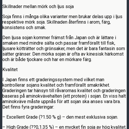
Skillnader mellan mörk och ljus soja
Soja finns i många olika varianter men brukar delas upp i ljus
respektive mörk soja. Skillnaden återfinns i arom, färg,
konsistens och smak.
Den ljusa sojan kommer främst från Japan och är lättare i
smaken med mindre sälta och passar framförallt till fisk,
ljusare kötträtter och grönsaker, men det är bara fantasin som
sätter gränser. Den mörka sojan är ofta av kinesisk härkomst
och är både tjockare och har en mörkare färg.
Kvalitet
I Japan finns ett graderingssystem med vilket man
kontrollerar sojans kvalitet och framförallt smakrikhet.
Graderingen tar hänsyn till råvarornas kvalitet och graderingen
baseras på aminokvävehalten (ett protein) i sojan. En viss halt
aminokväve måste uppnås för att sojan ska anses vara bra.
Det finns fyra graderingar:
– Excellent Grade (?1.50 % g) – den mest exklusiva sojan.
– High Grade (??0,1.35 %) – en mycket fin soja av hög kvalitet.