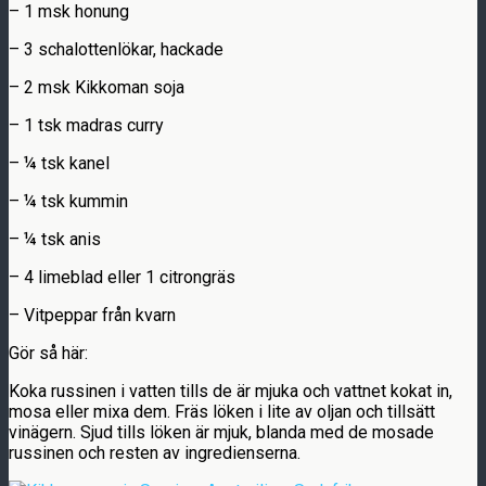
– 1 msk honung
– 3 schalottenlökar, hackade
– 2 msk Kikkoman soja
– 1 tsk madras curry
– ¼ tsk kanel
– ¼ tsk kummin
– ¼ tsk anis
– 4 limeblad eller 1 citrongräs
– Vitpeppar från kvarn
Gör så här:
Koka russinen i vatten tills de är mjuka och vattnet kokat in,
mosa eller mixa dem. Fräs löken i lite av oljan och tillsätt
vinägern. Sjud tills löken är mjuk, blanda med de mosade
russinen och resten av ingredienserna.