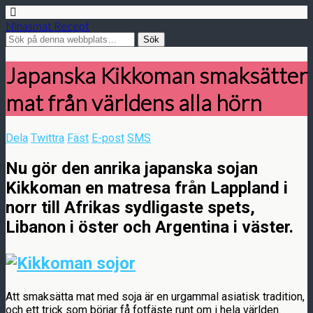
Ninasmat Recept
Japanska Kikkoman smaksätter
mat från världens alla hörn
Dela
Twittra
Fäst
E-post
SMS
Nu gör den anrika japanska sojan
Kikkoman en matresa från Lappland i
norr till Afrikas sydligaste spets,
Libanon i öster och Argentina i väster.
Att smaksätta mat med soja är en urgammal asiatisk tradition,
och ett trick som börjar få fotfäste runt om i hela världen.