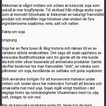
Kikkoman är något mildare och sötare än kinesisk soja som
också är mer trögflytande. Till skillnad från många andra sojor
som är kemiskt tillverkade är Kikkoman en naturligt framställd
produkt och innehåller inga tillsatser utan endast de fyra
ingredienserna sojabönor, vete, salt och vatten.
Fakta om soja
Ursprung
Soja har en flera tusen år lång historia och räknas till en av
världens äldsta smaksättare. Det sägs att sojan uppfanns av
kinesiska Buddhistmunkar vars tro gjorde att de inte kunde
äta kött eller såser baserade på animaliska produkter. Gamla
skrifter beskriver hur man framställer ”shih”, en vätska som
påminner om soja, bestående av saltlake och jästa sojabönor.
Shih användes troligen för att konservera matvaror under
vintern och sedan dess har människor fortsatt att bevara och
smaksätta mat med soja. Sojan ingår enligt tradition i det
dagliga livets sju nödvändigheter tillsammans med ris, olja,
salt, vinäger, te och ved.
När de kinesiska munkarna reste till Japan tog de med