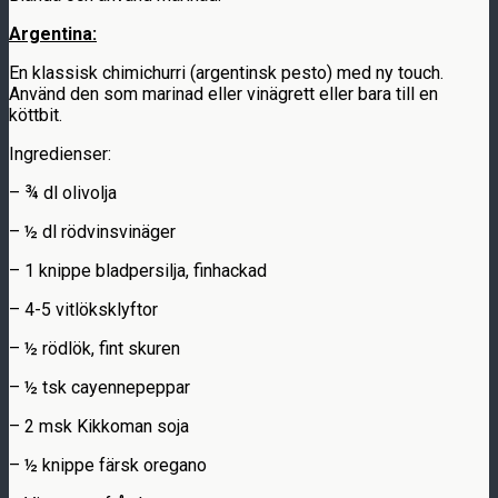
Argentina:
En klassisk chimichurri (argentinsk pesto) med ny touch.
Använd den som marinad eller vinägrett eller bara till en
köttbit.
Ingredienser:
– ¾ dl olivolja
– ½ dl rödvinsvinäger
– 1 knippe bladpersilja, finhackad
– 4-5 vitlöksklyftor
– ½ rödlök, fint skuren
– ½ tsk cayennepeppar
– 2 msk Kikkoman soja
– ½ knippe färsk oregano