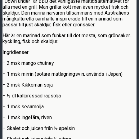
”Down under” är BBQ det vanligaste måltidsalternativet för
alla med en grill. Man grillar kött men även mycket fisk och
skaldjur. Den marina närvaron tillsammans med Australiens
mångkulturella samhälle inspirerade till en marinad som
passar till just skaldjur, fisk eller grönsaker.
Här är en marinad som funkar till det mesta, som grönsaker,
kyckling, fisk och skaldjur.
Ingridienser:
– 2 msk mango chutney
– 1 msk mirrin (sötare matlagningsvin, används i Japan)
– 2 msk Kikkoman soja
– ½ dl kallpressad rapsolja
– 1 msk sesamolja
– 1 msk ingefära, riven
– Skalet och juicen från ½ apelsin