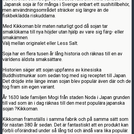
Japansk soja är för många i Sverige enbart ett sushitillbehör,
men användningsområdet sträcker sig längre än de
fiskbeklädda riskuddarna.
Med Kikkoman blir maten naturligt god då sojan tar
smaklökarna till nya höjder utan hjälp av vare sig färg- eller
smakämnen.
Välj mellan originalet eller Less Salt.
Soja har en flera tusen år lång historia och räknas till en av
världens äldsta smaksättare.
Historien säger att sojan uppfanns av kinesiska
Buddhistmunkar som sedan tog med sig receptet till Japan.
Det dröjde inte länge innan sojan blev populär även där och de
tog fram sin egen variant.
År 1630 lade familjen Mogi från staden Noda i Japan grunden
till vad som än i dag räknas till den mest populära japanska
sojan ?Kikkoman.
Kikkoman framställs i samma fabrik och på samma sätt som
för nästan 380 år sedan. Det är fantastiskt att en produkt kan
förbli oförändrad under så lång tid och ändå vara lika populär.