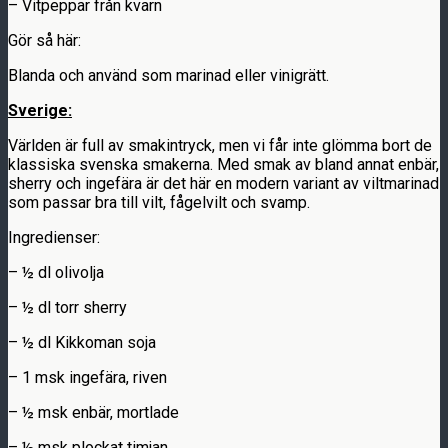
– Vitpeppar från kvarn
Gör så här:
Blanda och använd som marinad eller vinigrätt.
Sverige:
Världen är full av smakintryck, men vi får inte glömma bort de
klassiska svenska smakerna. Med smak av bland annat enbär,
sherry och ingefära är det här en modern variant av viltmarinad
som passar bra till vilt, fågelvilt och svamp.
Ingredienser:
– ½ dl olivolja
– ½ dl torr sherry
– ½ dl Kikkoman soja
– 1 msk ingefära, riven
– ½ msk enbär, mortlade
– ½ msk plockat timjan