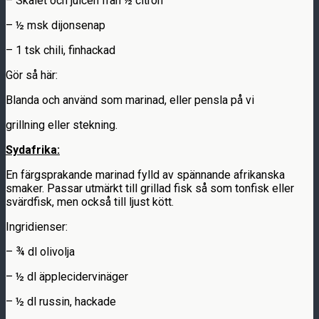
– Skalet och juicen från ½ citron
– ½ msk dijonsenap
– 1 tsk chili, finhackad
Gör så här:
Blanda och använd som marinad, eller pensla på vi
grillning eller stekning.
Sydafrika:
En färgsprakande marinad fylld av spännande afrikanska
smaker. Passar utmärkt till grillad fisk så som tonfisk eller
svärdfisk, men också till ljust kött.
Ingridienser:
– ¾ dl olivolja
– ½ dl äpplecidervinäger
– ½ dl russin, hackade