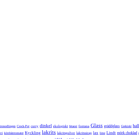
Glass
dinkel
hal
gräddglass
curry
ekologiskt
fontana
itronodlingen
Crock-Pot
fetaost
Grekiskt
lakrits
Kyckling
lax
Lindt
mörk choklad
ri
lakritspulver
lakritssirap
körsbärstomater
lime