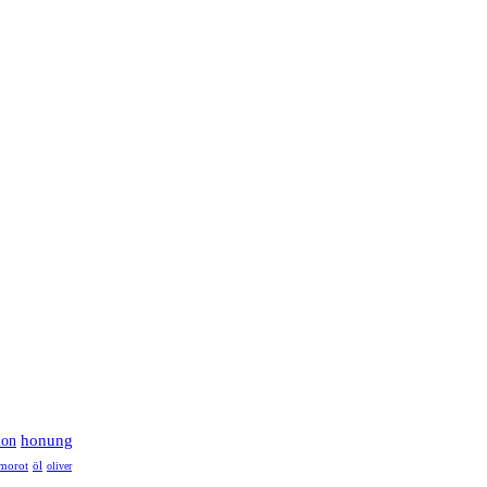
lon
honung
morot
öl
oliver