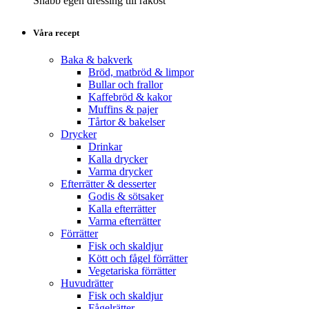
Snabb egen dressing till råkost
Våra recept
Baka & bakverk
Bröd, matbröd & limpor
Bullar och frallor
Kaffebröd & kakor
Muffins & pajer
Tårtor & bakelser
Drycker
Drinkar
Kalla drycker
Varma drycker
Efterrätter & desserter
Godis & sötsaker
Kalla efterrätter
Varma efterrätter
Förrätter
Fisk och skaldjur
Kött och fågel förrätter
Vegetariska förrätter
Huvudrätter
Fisk och skaldjur
Fågelrätter