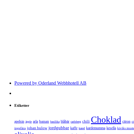
Powered by Oderland Webbhotell AB
Etiketter
Choklad
banan
chili
apelsin
arla
blåbär
citron
äpple
basilika
carlsberg
c
jordgubbar
johan bulow
kaffe
kardemumma
kesella
ingefära
kiviks muste
kanel