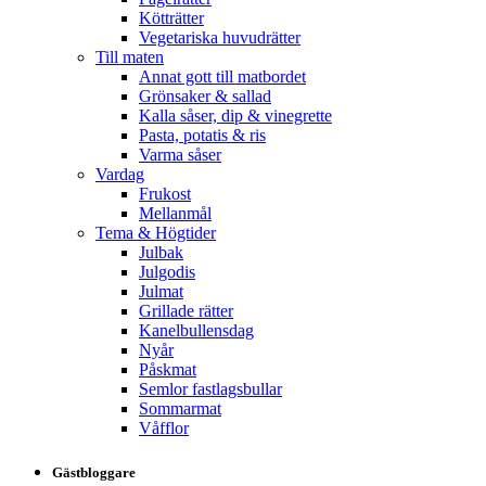
Kötträtter
Vegetariska huvudrätter
Till maten
Annat gott till matbordet
Grönsaker & sallad
Kalla såser, dip & vinegrette
Pasta, potatis & ris
Varma såser
Vardag
Frukost
Mellanmål
Tema & Högtider
Julbak
Julgodis
Julmat
Grillade rätter
Kanelbullensdag
Nyår
Påskmat
Semlor fastlagsbullar
Sommarmat
Våfflor
Gästbloggare