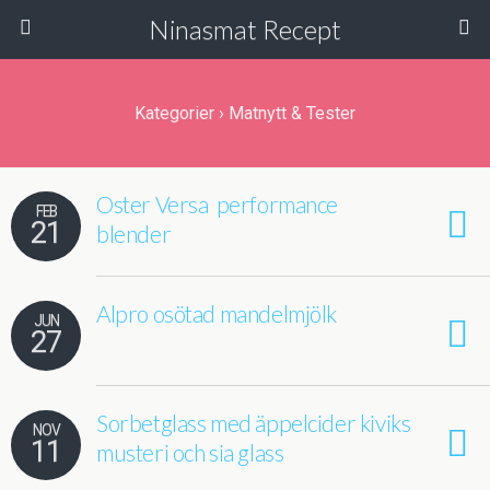
Ninasmat Recept
Kategorier ›
Matnytt & Tester
Oster Versa performance
FEB
21
blender
Alpro osötad mandelmjölk
JUN
27
Sorbetglass med äppelcider kiviks
NOV
11
musteri och sia glass