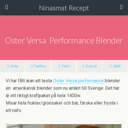
Ninasmat Recept
Oster Versa Performance Blender
Dela
Twittra
Fäst
E-post
SMS
Vi har fått äran att testa
Oster Versa performance
blender
en amerikansk blender som nu anlänt till Sverige. Det här
är ett riktigt kraftpaket på hela 1400w.
Mixar hela frukter/grönsaker och bär, färska eller frysta i
ett nafs.