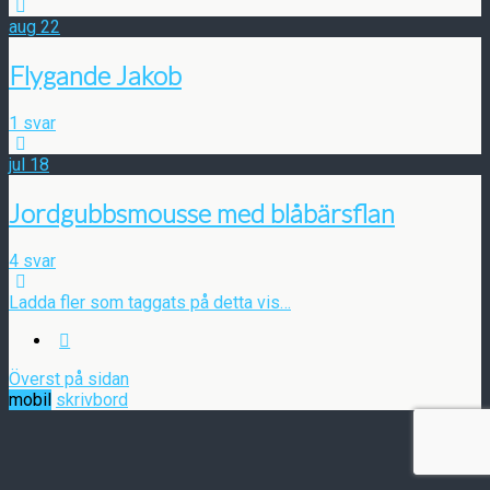
aug
22
Flygande Jakob
1 svar
jul
18
Jordgubbsmousse med blåbärsflan
4 svar
Ladda fler som taggats på detta vis…
Överst på sidan
mobil
skrivbord