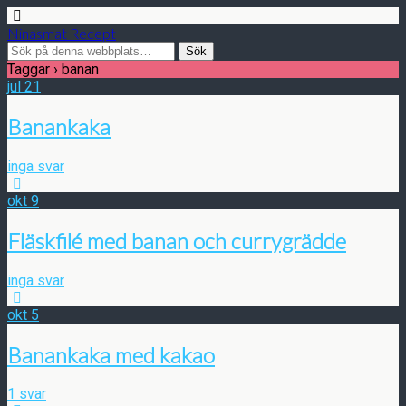
Ninasmat Recept
Taggar › banan
jul
21
Banankaka
inga svar
okt
9
Fläskfilé med banan och currygrädde
inga svar
okt
5
Banankaka med kakao
1 svar