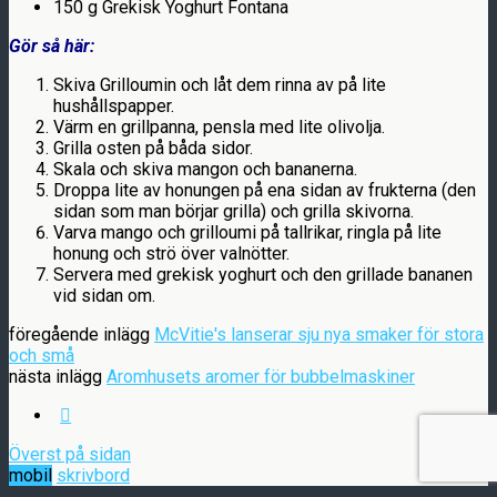
150 g Grekisk Yoghurt Fontana
Gör så här:
Skiva Grilloumin och låt dem rinna av på lite
hushållspapper.
Värm en grillpanna, pensla med lite olivolja.
Grilla osten på båda sidor.
Skala och skiva mangon och bananerna.
Droppa lite av honungen på ena sidan av frukterna (den
sidan som man börjar grilla) och grilla skivorna.
Varva mango och grilloumi på tallrikar, ringla på lite
honung och strö över valnötter.
Servera med grekisk yoghurt och den grillade bananen
vid sidan om.
föregående inlägg
McVitie's lanserar sju nya smaker för stora
och små
nästa inlägg
Aromhusets aromer för bubbelmaskiner
Överst på sidan
mobil
skrivbord