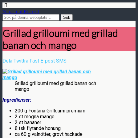
Ninasmat Recept
Grillad grilloumi med grillad
banan och mango
Dela
Twittra
Fäst
E-post
SMS
Grillad grilloumi med grillad banan och
mango
Ingredienser:
200 g Fontana Grilloumi premium
2 st mogna mango
2 st bananer
8 tsk flytande honung
ca 60 g valnötter, grovt hackade