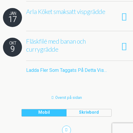
Arla Köket smaksatt vispgrädde
JAN
17
Fläskfilé med banan och
OKT
9
currygrädde
Ladda Fler Som Taggats På Detta Vis…
Överst på sidan
Mobil
Skrivbord