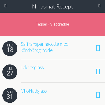
Ninasmat Recept
Taggar › Vispgrädde
Saffranspannacotta med
DEC
18
körsbärsgrädde
Lakritsglass
JUL
27
Chokladglass
MAJ
31