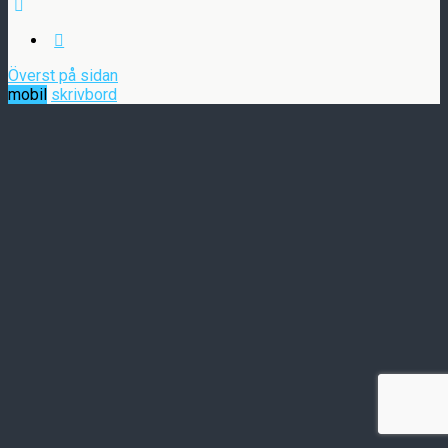
Överst på sidan
mobil
skrivbord