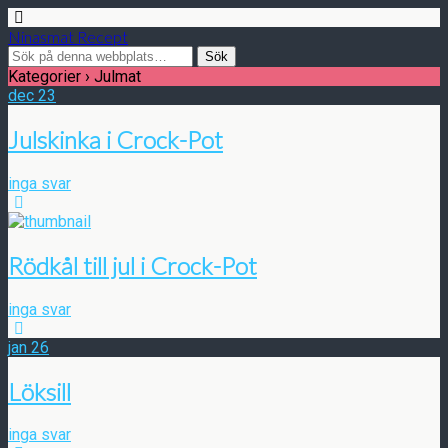
Ninasmat Recept
Kategorier ›
Julmat
dec
23
Julskinka i Crock-Pot
inga svar
Rödkål till jul i Crock-Pot
inga svar
jan
26
Löksill
inga svar