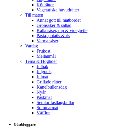
Kötträtter
Vegetariska huvudrätter
Till maten
Annat gott till matbordet
Grönsaker & sallad
Kalla såser, dip & vinegrette
Pasta, potatis & ris
Varma såser
Vardag
Frukost
Mellanmål
Tema & Högtider
Julbak
Julgodis
Julmat
Grillade rätter
Kanelbullensdag
Nyår
Påskmat
Semlor fastlagsbullar
Sommarmat
Våfflor
Gästbloggare