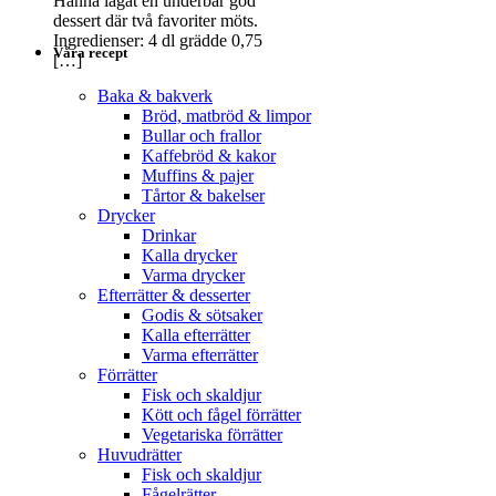
Hanna lagat en underbar god
dessert där två favoriter möts.
Ingredienser: 4 dl grädde 0,75
Våra recept
[…]
Baka & bakverk
Bröd, matbröd & limpor
Bullar och frallor
Kaffebröd & kakor
Muffins & pajer
Tårtor & bakelser
Drycker
Drinkar
Kalla drycker
Varma drycker
Efterrätter & desserter
Godis & sötsaker
Kalla efterrätter
Varma efterrätter
Förrätter
Fisk och skaldjur
Kött och fågel förrätter
Vegetariska förrätter
Huvudrätter
Fisk och skaldjur
Fågelrätter