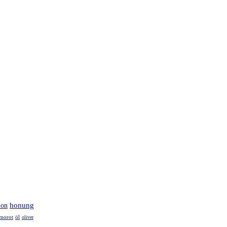
lon
honung
morot
öl
oliver