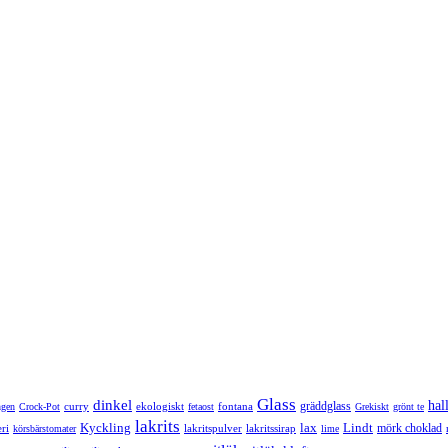
Glass
dinkel
hal
gräddglass
curry
ekologiskt
fontana
ngen
Crock-Pot
fetaost
Grekiskt
grönt te
lakrits
Kyckling
lax
Lindt
mörk choklad
ri
lakritspulver
lakritssirap
körsbärstomater
lime