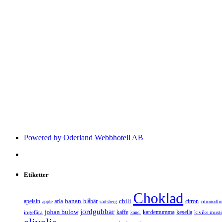
Powered by Oderland Webbhotell AB
Etiketter
Choklad
banan
chili
apelsin
arla
blåbär
citron
äpple
carlsberg
citronodli
jordgubbar
johan bulow
kaffe
kardemumma
kesella
ingefära
kiviks muste
kanel