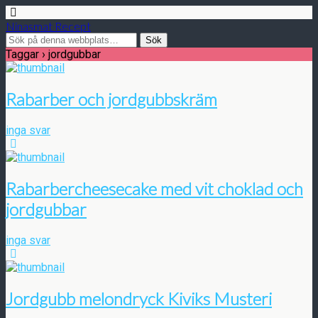
Ninasmat Recept
Taggar › jordgubbar
Rabarber och jordgubbskräm
inga svar
Rabarbercheesecake med vit choklad och
jordgubbar
inga svar
Jordgubb melondryck Kiviks Musteri