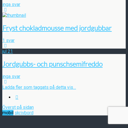
inga svar
Fryst chokladmousse med jordgubbar
1 svar
jul
21
Jordgubbs- och punschsemifreddo
inga svar
Ladda fler som taggats på detta vis…
Överst på sidan
mobil
skrivbord