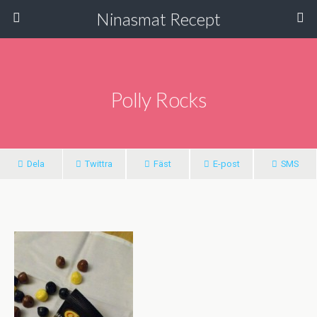
Ninasmat Recept
Polly Rocks
Dela
Twittra
Fäst
E-post
SMS