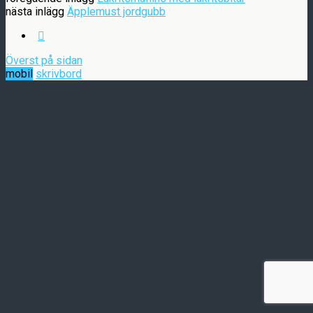
nästa inlägg
Äpplemust jordgubb
Överst på sidan
mobil
skrivbord