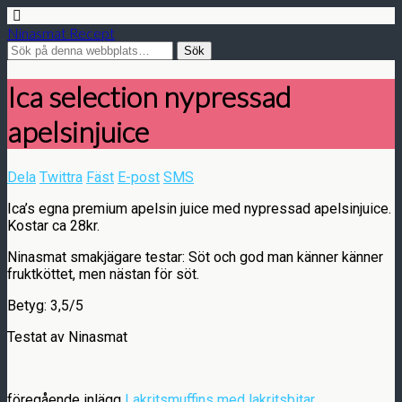
Ninasmat Recept
Ica selection nypressad
apelsinjuice
Dela
Twittra
Fäst
E-post
SMS
Ica’s egna premium apelsin juice med nypressad apelsinjuice.
Kostar ca 28kr.
Ninasmat smakjägare testar: Söt och god man känner känner
fruktköttet, men nästan för söt.
Betyg: 3,5/5
Testat av Ninasmat
föregående inlägg
Lakritsmuffins med lakritsbitar