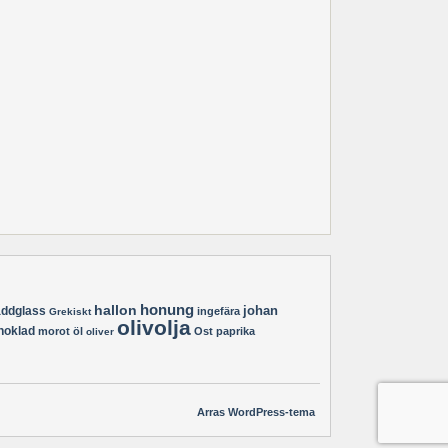
hallon
honung
johan
äddglass
ingefära
Grekiskt
olivolja
hoklad
morot
öl
Ost
paprika
oliver
Arras WordPress-tema