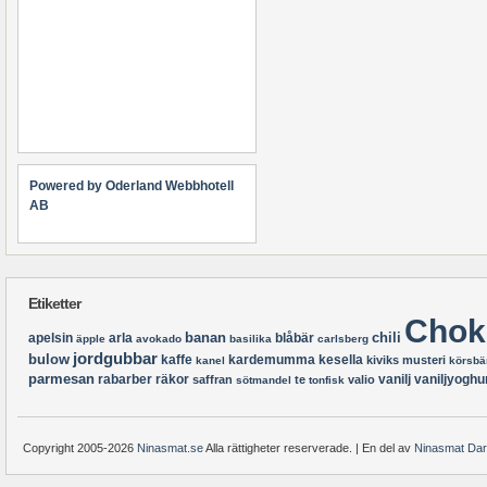
Powered by Oderland Webbhotell
AB
Etiketter
Chok
banan
chili
apelsin
arla
blåbär
äpple
avokado
basilika
carlsberg
jordgubbar
bulow
kaffe
kardemumma
kesella
kiviks musteri
kanel
körsbä
parmesan
rabarber
räkor
vanilj
vaniljyoghu
saffran
te
valio
sötmandel
tonfisk
Copyright 2005-2026
Ninasmat.se
Alla rättigheter reserverade. | En del av
Ninasmat Da