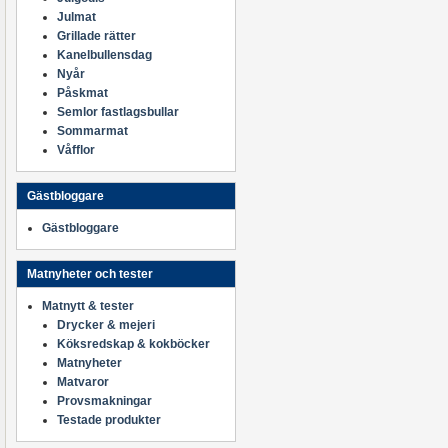
Julmat
Grillade rätter
Kanelbullensdag
Nyår
Påskmat
Semlor fastlagsbullar
Sommarmat
Våfflor
Gästbloggare
Gästbloggare
Matnyheter och tester
Matnytt & tester
Drycker & mejeri
Köksredskap & kokböcker
Matnyheter
Matvaror
Provsmakningar
Testade produkter