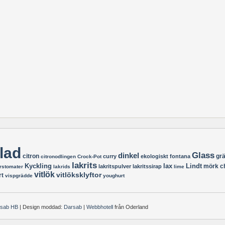
lad
Glass
dinkel
citron
gr
curry
ekologiskt
fontana
citronodlingen
Crock-Pot
lakrits
Kyckling
lax
Lindt
mörk c
lakritspulver
lakritssirap
rstomater
lakrids
lime
vitlök
vitlöksklyftor
rt
vispgrädde
youghurt
rsab HB
| Design moddad:
Darsab
|
Webbhotell
från Oderland