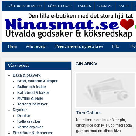
I VÅR BUTIK HITTAR DU
KÖKSREDSKAP
LAKRITS
CHOKLAD
KAFFE
Hem
Alla recept
Prenumerera nyhetsbrev
Info
Ko
GIN ARKIV
Våra recept
Baka & bakverk
Bröd, matbröd & limpor
Bullar och frallor
Kaffebröd & kakor
Muffins & pajer
Tårtor & bakelser
Drycker
Tom Collins
Drinkar
Klassikern som innehåller gin,
Kalla drycker
citronjuice och fylls upp med soda
Varma drycker
garners med en citronskiva
Efterrätter & desserter