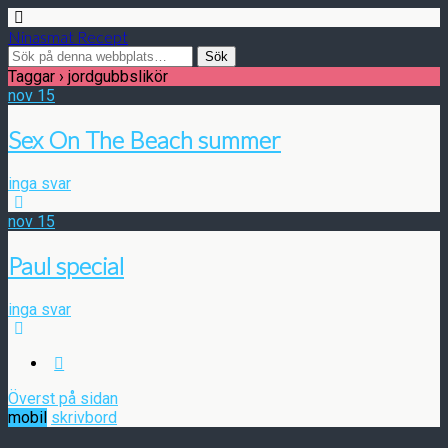
Ninasmat Recept
Taggar › jordgubbslikör
nov
15
Sex On The Beach summer
inga svar
nov
15
Paul special
inga svar
Överst på sidan
mobil
skrivbord