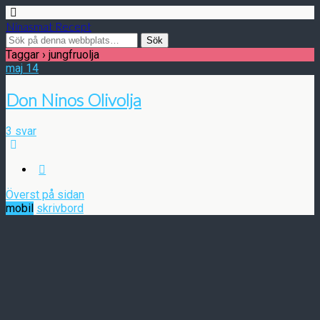
Ninasmat Recept
Taggar › jungfruolja
maj
14
Don Ninos Olivolja
3 svar
Överst på sidan
mobil
skrivbord