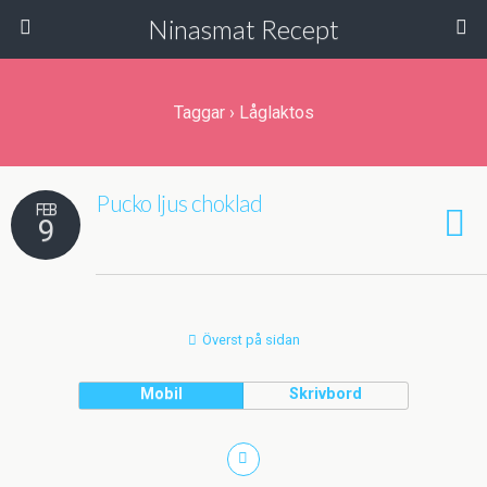
Ninasmat Recept
Taggar › Låglaktos
Pucko ljus choklad
FEB
9
Överst på sidan
Mobil
Skrivbord