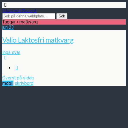
Ninasmat Recept
Taggar › matkvarg
jun
23
Valio Laktosfri matkvarg
inga svar
Överst på sidan
mobil
skrivbord