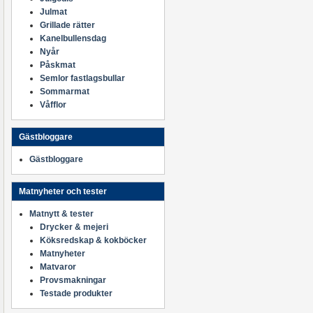
Julmat
Grillade rätter
Kanelbullensdag
Nyår
Påskmat
Semlor fastlagsbullar
Sommarmat
Våfflor
Gästbloggare
Gästbloggare
Matnyheter och tester
Matnytt & tester
Drycker & mejeri
Köksredskap & kokböcker
Matnyheter
Matvaror
Provsmakningar
Testade produkter