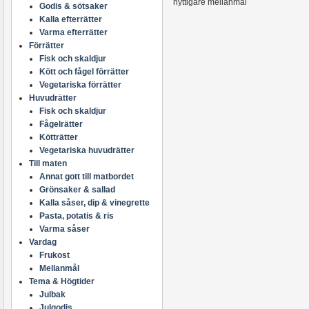
nyttigare mellanmål
Godis & sötsaker
Kalla efterrätter
Varma efterrätter
Förrätter
Fisk och skaldjur
Kött och fågel förrätter
Vegetariska förrätter
Huvudrätter
Fisk och skaldjur
Fågelrätter
Kötträtter
Vegetariska huvudrätter
Till maten
Annat gott till matbordet
Grönsaker & sallad
Kalla såser, dip & vinegrette
Pasta, potatis & ris
Varma såser
Vardag
Frukost
Mellanmål
Tema & Högtider
Julbak
Julgodis