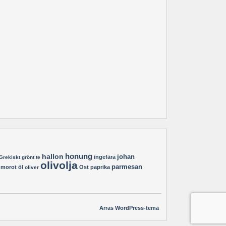
hallon
honung
johan
ingefära
Grekiskt
grönt te
olivolja
parmesan
morot
öl
Ost
paprika
oliver
Arras WordPress-tema