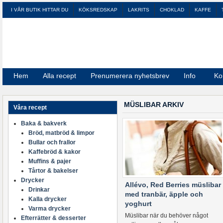
I VÅR BUTIK HITTAR DU
KÖKSREDSKAP
LAKRITS
CHOKLAD
KAFFE
Hem
Alla recept
Prenumerera nyhetsbrev
Info
Ko
MÜSLIBAR ARKIV
Våra recept
Baka & bakverk
Bröd, matbröd & limpor
Bullar och frallor
Kaffebröd & kakor
Muffins & pajer
Tårtor & bakelser
Drycker
Allévo, Red Berries müslibar
Drinkar
med tranbär, äpple och
Kalla drycker
yoghurt
Varma drycker
Müslibar när du behöver något
Efterrätter & desserter