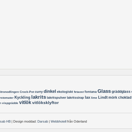
Glass
dinkel
gräddglass
curry
ekologiskt
fontana
itronodlingen
Crock-Pot
fetaost
lakrits
Kyckling
lax
Lindt
mörk choklad
lakritspulver
lakritssirap
rstomater
lime
vitlök
vitlöksklyftor
n
vispgrädde
rsab HB
| Design moddad:
Darsab
|
Webbhotell
från Oderland