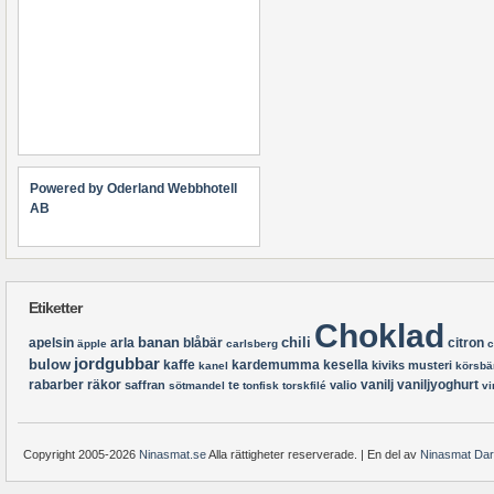
Powered by Oderland Webbhotell
AB
Etiketter
Choklad
banan
chili
apelsin
arla
blåbär
citron
äpple
carlsberg
c
jordgubbar
bulow
kaffe
kardemumma
kesella
kiviks musteri
kanel
körsbä
rabarber
räkor
vanilj
vaniljyoghurt
saffran
te
valio
sötmandel
tonfisk
torskfilé
vi
Copyright 2005-2026
Ninasmat.se
Alla rättigheter reserverade. | En del av
Ninasmat Da