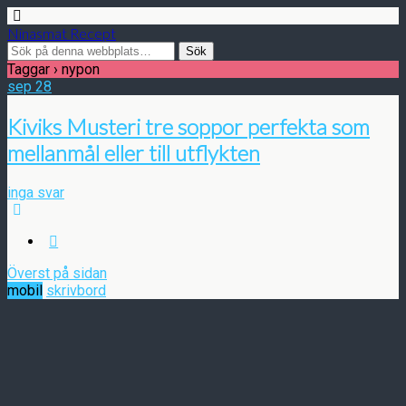
Ninasmat Recept
Taggar › nypon
sep
28
Kiviks Musteri tre soppor perfekta som
mellanmål eller till utflykten
inga svar
Överst på sidan
mobil
skrivbord