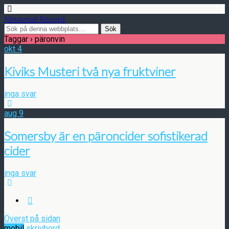
Ninasmat Recept
Taggar › päronvin
okt
4
Kiviks Musteri två nya fruktviner
inga svar
aug
9
Somersby är en päroncider sofistikerad
cider
inga svar
Överst på sidan
mobil
skrivbord