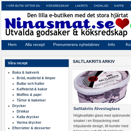
I VÅR BUTIK HITTAR DU
KÖKSREDSKAP
LAKRITS
CHOKLAD
KAFFE
Hem
Alla recept
Prenumerera nyhetsbrev
Info
Ko
SALTLAKRITS ARKIV
Våra recept
Baka & bakverk
Bröd, matbröd & limpor
Bullar och frallor
Kaffebröd & kakor
Muffins & pajer
Tårtor & bakelser
Drycker
Saltlakrits Alvestaglass
Drinkar
Högkvalitativ glass med spännande
Kalla drycker
smaker i en förpackning med
Varma drycker
inbjudande design, till kunder med
Efterrätter & desserter