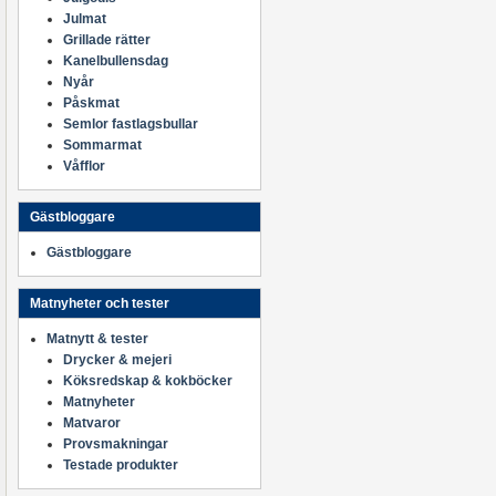
Julmat
Grillade rätter
Kanelbullensdag
Nyår
Påskmat
Semlor fastlagsbullar
Sommarmat
Våfflor
Gästbloggare
Gästbloggare
Matnyheter och tester
Matnytt & tester
Drycker & mejeri
Köksredskap & kokböcker
Matnyheter
Matvaror
Provsmakningar
Testade produkter