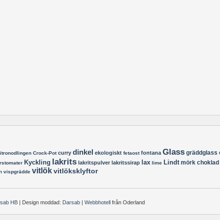
Glass
dinkel
gräddglass
curry
ekologiskt
fontana
itronodlingen
Crock-Pot
fetaost
lakrits
Kyckling
lax
Lindt
mörk choklad
lakritspulver
lakritssirap
rstomater
lime
vitlök
vitlöksklyftor
n
vispgrädde
rsab HB
| Design moddad:
Darsab
|
Webbhotell
från Oderland