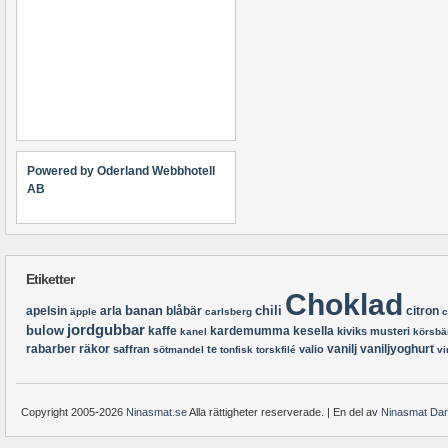
Powered by Oderland Webbhotell
AB
Etiketter
Choklad
banan
chili
apelsin
arla
blåbär
citron
äpple
carlsberg
c
jordgubbar
bulow
kaffe
kardemumma
kesella
kiviks musteri
kanel
körsbä
rabarber
räkor
vanilj
vaniljyoghurt
saffran
te
valio
sötmandel
tonfisk
torskfilé
vi
Copyright 2005-2026
Ninasmat.se
Alla rättigheter reserverade. | En del av
Ninasmat Da