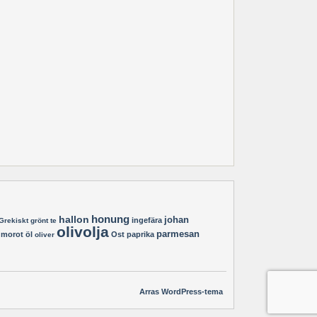
hallon
honung
johan
ingefära
Grekiskt
grönt te
olivolja
parmesan
morot
öl
Ost
paprika
oliver
Arras WordPress-tema