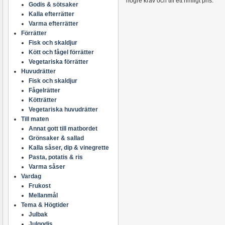
högre krav och till ett rimligt pris.
Godis & sötsaker
Kalla efterrätter
Varma efterrätter
Förrätter
Fisk och skaldjur
Kött och fågel förrätter
Vegetariska förrätter
Huvudrätter
Fisk och skaldjur
Fågelrätter
Kötträtter
Vegetariska huvudrätter
Till maten
Annat gott till matbordet
Grönsaker & sallad
Kalla såser, dip & vinegrette
Pasta, potatis & ris
Varma såser
Vardag
Frukost
Mellanmål
Tema & Högtider
Julbak
Julgodis