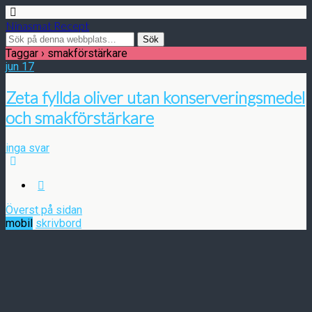
Ninasmat Recept
Taggar › smakförstärkare
jun
17
Zeta fyllda oliver utan konserveringsmedel
och smakförstärkare
inga svar
Överst på sidan
mobil
skrivbord