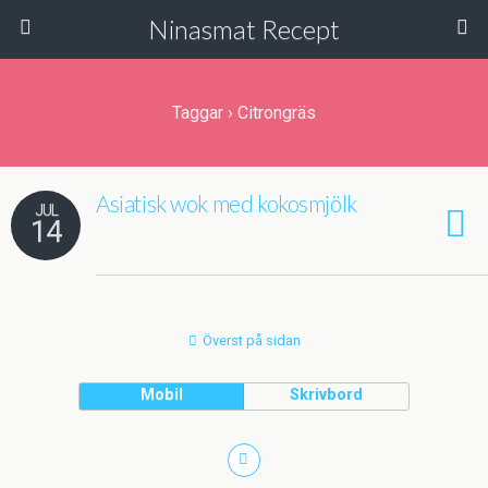
Ninasmat Recept
Taggar › Citrongräs
Asiatisk wok med kokosmjölk
JUL
14
Överst på sidan
Mobil
Skrivbord