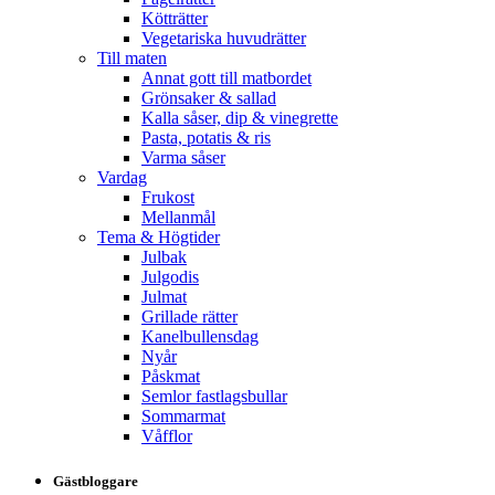
Kötträtter
Vegetariska huvudrätter
Till maten
Annat gott till matbordet
Grönsaker & sallad
Kalla såser, dip & vinegrette
Pasta, potatis & ris
Varma såser
Vardag
Frukost
Mellanmål
Tema & Högtider
Julbak
Julgodis
Julmat
Grillade rätter
Kanelbullensdag
Nyår
Påskmat
Semlor fastlagsbullar
Sommarmat
Våfflor
Gästbloggare