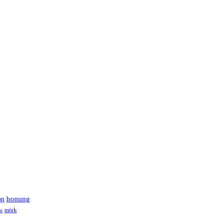
on
honung
mörk
en