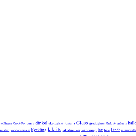
Glass
dinkel
hall
gräddglass
curry
ekologiskt
fontana
onodlingen
Crock-Pot
Grekiskt
grönt te
lakrits
Kyckling
lax
Lindt
musteri
lakritspulver
lakritssirap
körsbärstomater
lime
mineralvatt