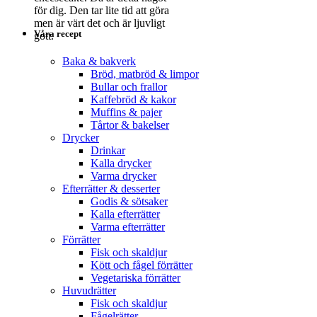
för dig. Den tar lite tid att göra
men är värt det och är ljuvligt
Våra recept
gott.
Baka & bakverk
Bröd, matbröd & limpor
Bullar och frallor
Kaffebröd & kakor
Muffins & pajer
Tårtor & bakelser
Drycker
Drinkar
Kalla drycker
Varma drycker
Efterrätter & desserter
Godis & sötsaker
Kalla efterrätter
Varma efterrätter
Förrätter
Fisk och skaldjur
Kött och fågel förrätter
Vegetariska förrätter
Huvudrätter
Fisk och skaldjur
Fågelrätter