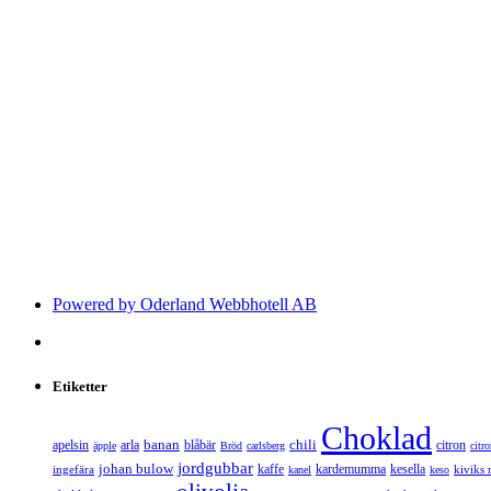
Powered by Oderland Webbhotell AB
Etiketter
Choklad
banan
chili
apelsin
arla
blåbär
citron
äpple
Bröd
carlsberg
citr
jordgubbar
johan bulow
kaffe
kardemumma
kesella
ingefära
kiviks 
kanel
keso