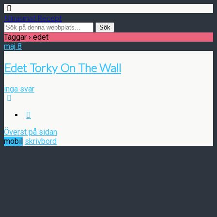
Ninasmat Recept
Taggar › edet
maj
8
Edet Torky On The Wall
inga svar
Överst på sidan
mobil
skrivbord