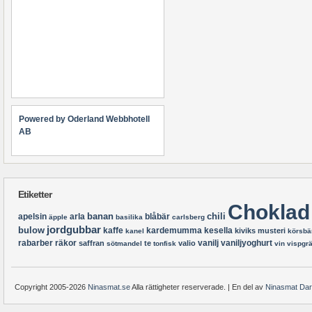
Powered by Oderland Webbhotell
AB
Etiketter
Choklad
banan
chili
apelsin
arla
blåbär
äpple
basilika
carlsberg
jordgubbar
bulow
kaffe
kardemumma
kesella
kiviks musteri
kanel
körsbä
rabarber
räkor
vanilj
vaniljyoghurt
saffran
te
valio
sötmandel
tonfisk
vin
vispgr
Copyright 2005-2026
Ninasmat.se
Alla rättigheter reserverade. | En del av
Ninasmat Da