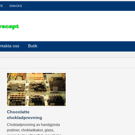
TE
SNACKS
ntakta oss
Butik
Chocolatte
chokladprovning
Chokladprovning av handgjorda
praliner, chokladkakor, glass,