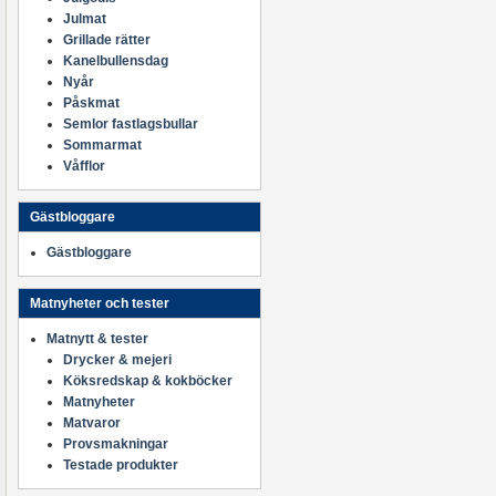
Julmat
Grillade rätter
Kanelbullensdag
Nyår
Påskmat
Semlor fastlagsbullar
Sommarmat
Våfflor
Gästbloggare
Gästbloggare
Matnyheter och tester
Matnytt & tester
Drycker & mejeri
Köksredskap & kokböcker
Matnyheter
Matvaror
Provsmakningar
Testade produkter