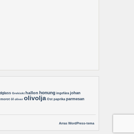
hallon
honung
johan
dglass
ingefära
Grekiskt
olivolja
parmesan
morot
öl
Ost
paprika
oliver
Arras WordPress-tema