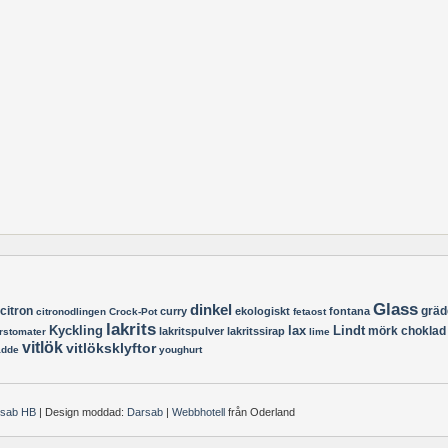
Glass
dinkel
citron
gräd
curry
ekologiskt
fontana
citronodlingen
Crock-Pot
fetaost
lakrits
Kyckling
lax
Lindt
mörk choklad
lakritspulver
lakritssirap
rstomater
lime
vitlök
vitlöksklyftor
ädde
youghurt
rsab HB
| Design moddad:
Darsab
|
Webbhotell
från Oderland