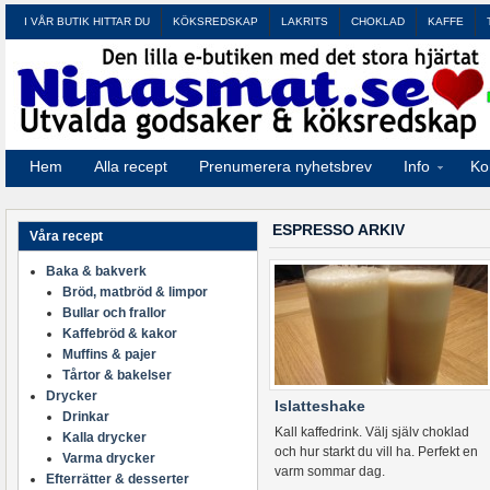
I VÅR BUTIK HITTAR DU
KÖKSREDSKAP
LAKRITS
CHOKLAD
KAFFE
Hem
Alla recept
Prenumerera nyhetsbrev
Info
Ko
ESPRESSO ARKIV
Våra recept
Baka & bakverk
Bröd, matbröd & limpor
Bullar och frallor
Kaffebröd & kakor
Muffins & pajer
Tårtor & bakelser
Drycker
Islatteshake
Drinkar
Kall kaffedrink. Välj själv choklad
Kalla drycker
och hur starkt du vill ha. Perfekt en
Varma drycker
varm sommar dag.
Efterrätter & desserter