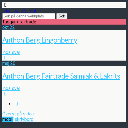
Ninasmat Recept
Taggar › fairtrade
okt
22
Anthon Berg Lingonberry
inga svar
maj
20
Anthon Berg Fairtrade Salmiak & Lakrits
inga svar
Överst på sidan
mobil
skrivbord