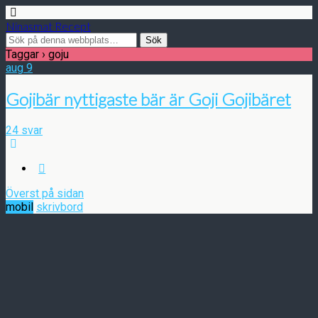
Ninasmat Recept
Taggar › goju
aug
9
Gojibär nyttigaste bär är Goji Gojibäret
24 svar
Överst på sidan
mobil
skrivbord