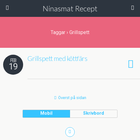
Ninasmat Recept
Taggar › Grillspett
Grillspett med köttfärs
FEB
19
Överst på sidan
Mobil
Skrivbord