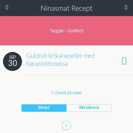
Ninasmat Recept
Taggar › Guldnöt
Guldnöt örtkarameller med
SEP
30
hasselnötsmassa
Överst på sidan
Mobil
Skrivbord