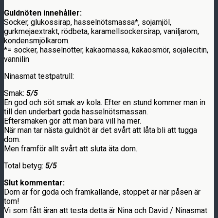
Guldnöten innehåller:
Socker, glukossirap, hasselnötsmassa*, sojamjöl,
gurkmejaextrakt, rödbeta, karamellsockersirap, vaniljarom,
kondensmjölkarom.
*= socker, hasselnötter, kakaomassa, kakaosmör, sojalecitin,
vannilin
Ninasmat testpatrull:
Smak:
5/5
En god och söt smak av kola. Efter en stund kommer man in
till den underbart goda hasselnötsmassan.
Eftersmaken gör att man bara vill ha mer.
När man tar nästa guldnöt är det svårt att låta bli att tugga
dom.
Men framför allt svårt att sluta äta dom.
Total betyg:
5/5
Slut kommentar:
Dom är för goda och framkallande, stoppet är när påsen är
tom!
Vi som fått äran att testa detta är Nina och David / Ninasmat