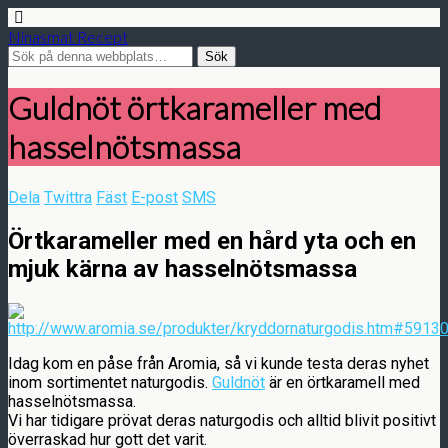
Ninasmat Recept
Guldnöt örtkarameller med
hasselnötsmassa
Dela
Twittra
Fäst
E-post
SMS
Örtkarameller med en hård yta och en
mjuk kärna av hasselnötsmassa
Idag kom en påse från Aromia, så vi kunde testa deras nyhet
inom sortimentet naturgodis.
Guldnöt
är en örtkaramell med
hasselnötsmassa.
Vi har tidigare prövat deras naturgodis och alltid blivit positivt
överraskad hur gott det varit.