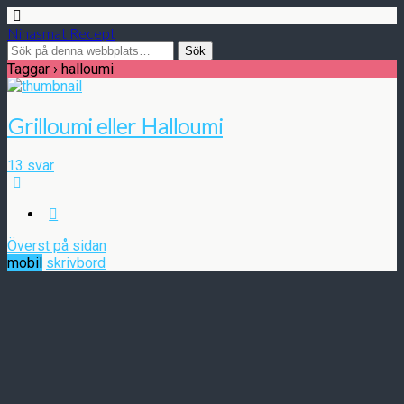
Ninasmat Recept
Taggar › halloumi
Grilloumi eller Halloumi
13 svar
Överst på sidan
mobil
skrivbord