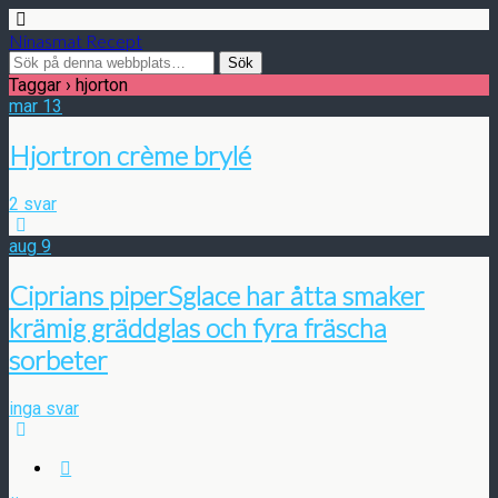
Ninasmat Recept
Taggar › hjorton
mar
13
Hjortron crème brylé
2 svar
aug
9
Ciprians piperSglace har åtta smaker
krämig gräddglas och fyra fräscha
sorbeter
inga svar