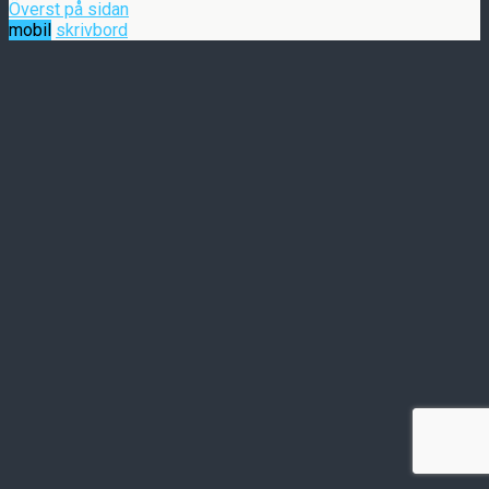
Överst på sidan
mobil
skrivbord