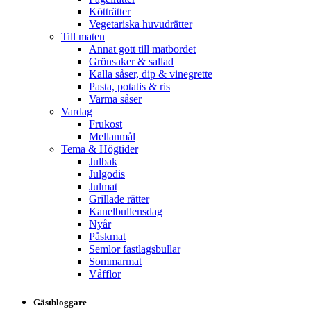
Kötträtter
Vegetariska huvudrätter
Till maten
Annat gott till matbordet
Grönsaker & sallad
Kalla såser, dip & vinegrette
Pasta, potatis & ris
Varma såser
Vardag
Frukost
Mellanmål
Tema & Högtider
Julbak
Julgodis
Julmat
Grillade rätter
Kanelbullensdag
Nyår
Påskmat
Semlor fastlagsbullar
Sommarmat
Våfflor
Gästbloggare