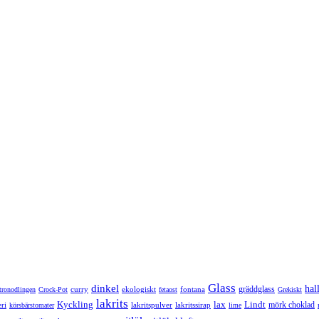
Glass
dinkel
hal
gräddglass
curry
ekologiskt
fontana
itronodlingen
Crock-Pot
fetaost
Grekiskt
lakrits
Kyckling
lax
Lindt
mörk choklad
ri
lakritspulver
lakritssirap
körsbärstomater
lime