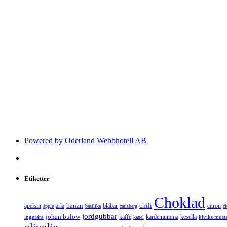
Powered by Oderland Webbhotell AB
Etiketter
Choklad
banan
chili
apelsin
arla
blåbär
citron
äpple
basilika
carlsberg
c
jordgubbar
johan bulow
kaffe
kardemumma
kesella
ingefära
kiviks muste
kanel