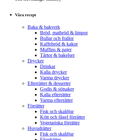
Våra recept
Baka & bakverk
Bröd, matbröd & limpor
Bullar och frallor
Kaffebröd & kakor
Muffins & pajer
Tårtor & bakelser
Drycker
Drinkar
Kalla drycker
Varma drycker
Efterrätter & desserter
Godis & sötsaker
Kalla efterrätter
Varma efterrätter
Förrätter
Fisk och skaldjur
Kött och fågel förrätter
Vegetariska förrätter
Huvudrätter
Fisk och skaldjur
Fågelrätter