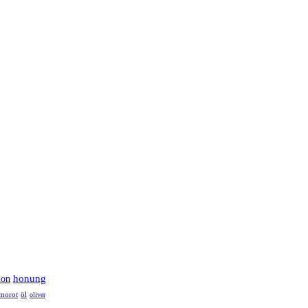
lon
honung
morot
öl
oliver