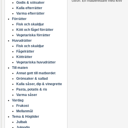
citron. En matberedare med kniv
Godis & sötsaker
passar jättebra att använda till det
Kalla efterrätter
här receptet på morotskaka.
Varma efterrätter
Förrätter
Fisk och skaldjur
Kött och fågel förrätter
Vegetariska förrätter
Huvudrätter
Fisk och skaldjur
Fågelrätter
Kötträtter
Vegetariska huvudrätter
Till maten
Annat gott till matbordet
Grönsaker & sallad
Kalla såser, dip & vinegrette
Pasta, potatis & ris
Varma såser
Vardag
Frukost
Mellanmål
Tema & Högtider
Julbak
Julgodis