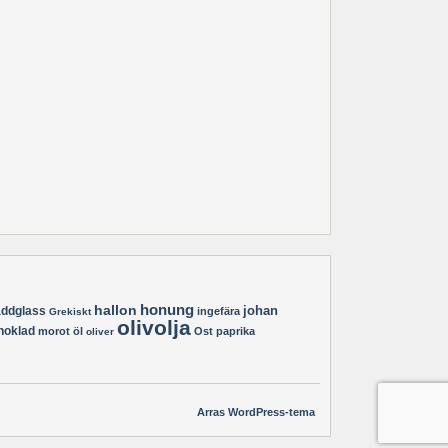
hallon
honung
johan
äddglass
ingefära
Grekiskt
olivolja
hoklad
morot
öl
Ost
paprika
oliver
Arras WordPress-tema