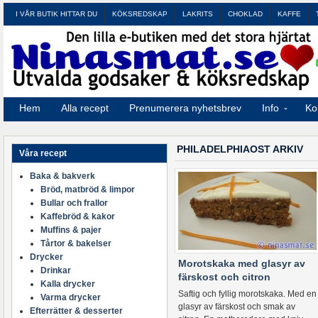
I VÅR BUTIK HITTAR DU
KÖKSREDSKAP
LAKRITS
CHOKLAD
KAFFE
Hem
Alla recept
Prenumerera nyhetsbrev
Info
Ko
PHILADELPHIAOST ARKIV
Våra recept
Baka & bakverk
Bröd, matbröd & limpor
Bullar och frallor
Kaffebröd & kakor
Muffins & pajer
Tårtor & bakelser
Drycker
Morotskaka med glasyr av
Drinkar
färskost och citron
Kalla drycker
Saftig och fyllig morotskaka. Med en
Varma drycker
glasyr av färskost och smak av
Efterrätter & desserter