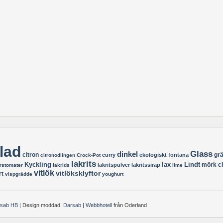
lad
Glass
dinkel
citron
gr
curry
ekologiskt
fontana
citronodlingen
Crock-Pot
lakrits
Kyckling
lax
Lindt
mörk c
lakritspulver
lakritssirap
rstomater
lakrids
lime
vitlök
vitlöksklyftor
rt
vispgrädde
youghurt
rsab HB
| Design moddad:
Darsab
|
Webbhotell
från Oderland