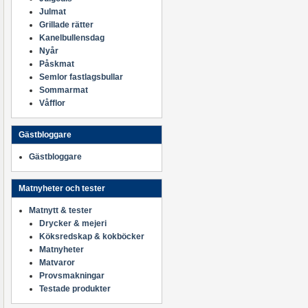
Julmat
Grillade rätter
Kanelbullensdag
Nyår
Påskmat
Semlor fastlagsbullar
Sommarmat
Våfflor
Gästbloggare
Gästbloggare
Matnyheter och tester
Matnytt & tester
Drycker & mejeri
Köksredskap & kokböcker
Matnyheter
Matvaror
Provsmakningar
Testade produkter