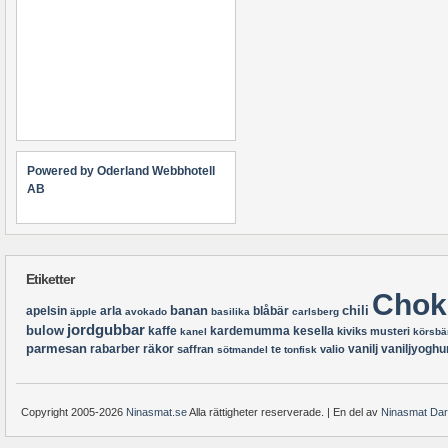
Powered by Oderland Webbhotell
AB
Etiketter
Chok
banan
chili
apelsin
arla
blåbär
äpple
avokado
basilika
carlsberg
jordgubbar
bulow
kaffe
kardemumma
kesella
kiviks musteri
kanel
körsbä
parmesan
rabarber
räkor
vanilj
vaniljyoghu
saffran
te
valio
sötmandel
tonfisk
Copyright 2005-2026
Ninasmat.se
Alla rättigheter reserverade. | En del av
Ninasmat Da