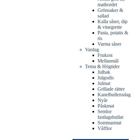
matbordet
Grönsaker &
sallad
Kalla såser, dip
& vinegrette
Pasta, potatis &
ris
Varma såser
Vardag
Frukost
Mellanmål
Tema & Högtider
Julbak
Julgodis
Julmat
Grillade rätter
Kanelbullensdag
Nyår
Påskmat
Semlor
fastlagsbullar
Sommarmat
Våfflor