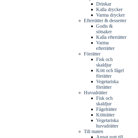
Drinkar
Kalla drycker
Varma drycker
Efterrätter & desserter
Godis &
sötsaker
Kalla efterrätter
Varma
efterrätter
Förrätter
Fisk och
skaldjur
Kött och fågel
förrätter
Vegetariska
förrätter
Huvudrätter
Fisk och
skaldjur
Fågelrätter
Kötträtter
Vegetariska
huvudrätter
Till maten
Annat gott till