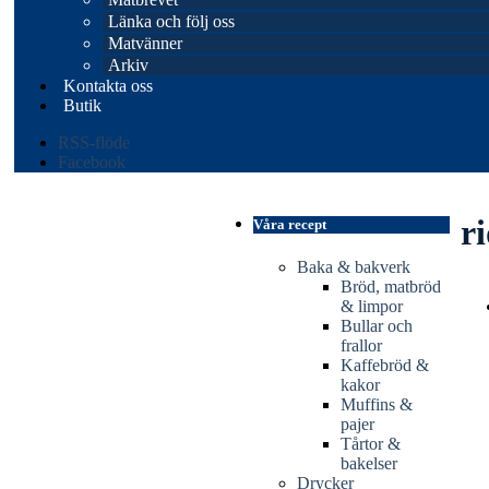
Länka och följ oss
Matvänner
Arkiv
Kontakta oss
Butik
RSS-flöde
Facebook
r
Våra recept
Baka & bakverk
Bröd, matbröd
& limpor
Bullar och
frallor
Kaffebröd &
kakor
Muffins &
pajer
Tårtor &
bakelser
Drycker