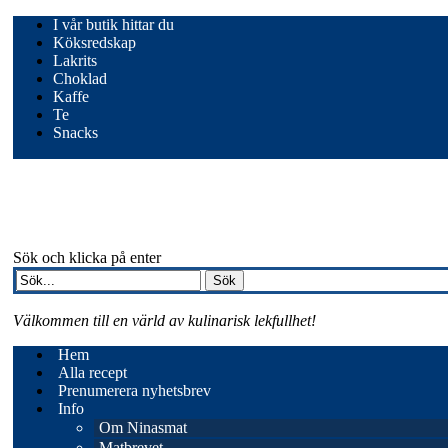
I vår butik hittar du
Köksredskap
Lakrits
Choklad
Kaffe
Te
Snacks
Sök och klicka på enter
Välkommen till en värld av kulinarisk lekfullhet!
Hem
Alla recept
Prenumerera nyhetsbrev
Info
Om Ninasmat
Matbrevet