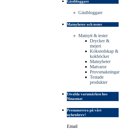
Gästbloggare
Gästbloggare
Matnyheter och tester
Matnytt & tester
Drycker &
mejeri
Köksredskap &
kokböcker
Matnyheter
Matvaror
Provsmakningar
Testade
produkter
Utvalda varumärken hos
Ninasmat
Prenumerera på vårt
nyhetsbrev!
Email