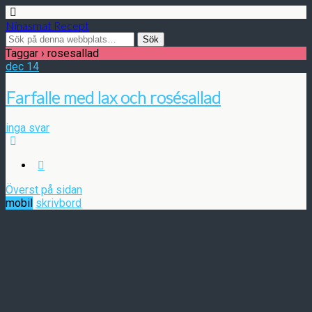
Ninasmat Recept
Taggar › rosesallad
dec
14
Farfalle med lax och rosésallad
inga svar
Överst på sidan
mobil
skrivbord