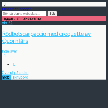
Ninasmat Recept
Taggar › shiitakesvamp
okt
22
Rödbetscarpaccio med croquette av
Quornfärs
inga svar
Överst på sidan
mobil
skrivbord