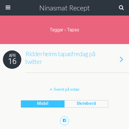
Ninasmat Recept
Taggar › Tapas
Ridderheims tapasfredag på
APR
16
twitter
Överst på sidan
Mobil
Skrivbord