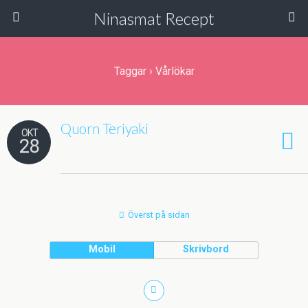
Ninasmat Recept
Taggar › Vårlökar
Quorn Teriyaki
OKT
28
Överst på sidan
Mobil
Skrivbord