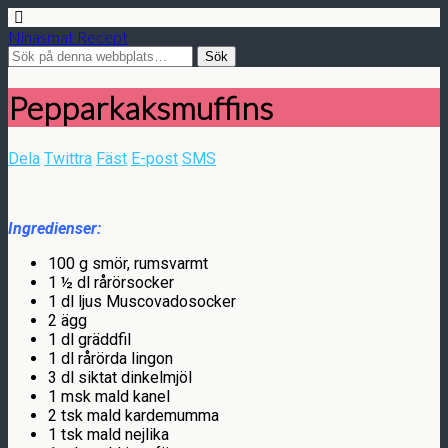
Ninasmat Recept
Pepparkaksmuffins
Dela
Twittra
Fäst
E-post
SMS
Ingredienser:
100 g smör, rumsvarmt
1 ½ dl rårörsocker
1 dl ljus Muscovadosocker
2 ägg
1 dl gräddfil
1 dl rårörda lingon
3 dl siktat dinkelmjöl
1 msk mald kanel
2 tsk mald kardemumma
1 tsk mald nejlika