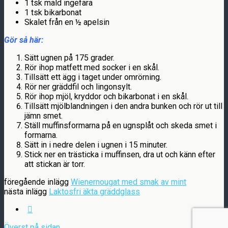
1 tsk mald ingefära
1 tsk bikarbonat
Skalet från en ½ apelsin
Gör så här:
Sätt ugnen på 175 grader.
Rör ihop matfett med socker i en skål.
Tillsätt ett ägg i taget under omrörning.
Rör ner gräddfil och lingonsylt.
Rör ihop mjöl, kryddor och bikarbonat i en skål.
Tillsätt mjölblandningen i den andra bunken och rör ut till
jämn smet.
Ställ muffinsformarna på en ugnsplåt och skeda smet i
formarna.
Sätt in i nedre delen i ugnen i 15 minuter.
Stick ner en trästicka i muffinsen, dra ut och känn efter
att stickan är torr.
föregående inlägg
Wienernougat med smak av mint
nästa inlägg
Laktosfri äkta gräddglass
Överst på sidan