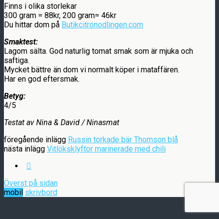
Finns i olika storlekar
300 gram = 88kr, 200 gram= 46kr
Du hittar dom på
Butikcitronodlingen.com
Smaktest:
Lagom sälta. God naturlig tomat smak som är mjuka och
saftiga.
Mycket bättre än dom vi normalt köper i mataffären.
Har en god eftersmak.
Betyg:
4/5
Testat av Nina & David / Ninasmat
föregående inlägg
Russin torkade bär Thomson blå
nästa inlägg
Vitlöksklyftor marinerade med chili
Överst på sidan
mobil
skrivbord