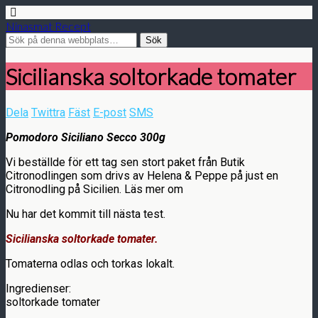
Ninasmat Recept
Sicilianska soltorkade tomater
Dela
Twittra
Fäst
E-post
SMS
Pomodoro Siciliano Secco 300g
Vi beställde för ett tag sen stort paket från Butik
Citronodlingen som drivs av Helena & Peppe på just en
Citronodling på Sicilien. Läs mer om
Nu har det kommit till nästa test.
Sicilianska soltorkade tomater.
Tomaterna odlas och torkas lokalt.
Ingredienser:
soltorkade tomater