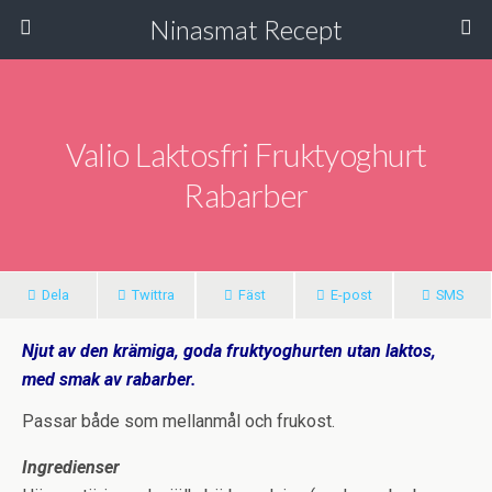
Ninasmat Recept
Valio Laktosfri Fruktyoghurt
Rabarber
Dela
Twittra
Fäst
E-post
SMS
Njut av den krämiga, goda fruktyoghurten utan laktos,
med smak av rabarber.
Passar både som mellanmål och frukost.
Ingredienser