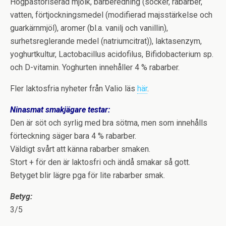
Högpastöriserad mjölk, bärberedning (socker, rabarber,
vatten, förtjockningsmedel (modifierad majsstärkelse och
guarkärnmjöl), aromer (bl.a. vanilj och vanillin),
surhetsreglerande medel (natriumcitrat)), laktasenzym,
yoghurtkultur, Lactobacillus acidofilus, Bifidobacterium sp.
och D-vitamin. Yoghurten innehåller 4 % rabarber.
Fler laktosfria nyheter från Valio läs
här
.
Ninasmat smakjägare testar:
Den är söt och syrlig med bra sötma, men som innehålls
förteckning säger bara 4 % rabarber.
Väldigt svårt att känna rabarber smaken.
Stort + för den är laktosfri och ändå smakar så gott.
Betyget blir lägre pga för lite rabarber smak.
Betyg:
3/5