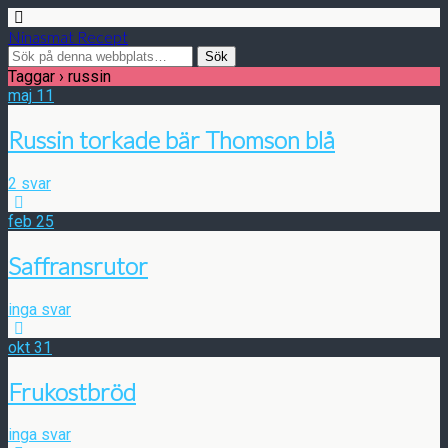
Ninasmat Recept
Taggar › russin
maj
11
Russin torkade bär Thomson blå
2 svar
feb
25
Saffransrutor
inga svar
okt
31
Frukostbröd
inga svar