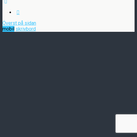
Överst på sidan
mobil
skrivbord