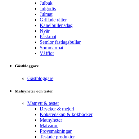
Julbak
Julgodis
Julmat
Grillade rätter
Kanelbullensdag
Nyår
Påskmat
Semlor fastlagsbullar
Sommarmat
Våfflor
Gästbloggare
Gästbloggare
Matnyheter och tester
Matnytt & tester
Drycker & mejeri
Köksredskap & kokböcker
Matnyheter
Matvaror
Provsmakningar
Testade produkter