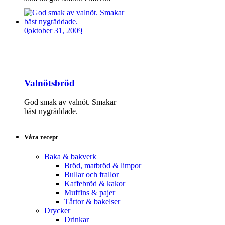
0
oktober 31, 2009
Valnötsbröd
God smak av valnöt. Smakar
bäst nygräddade.
Våra recept
Baka & bakverk
Bröd, matbröd & limpor
Bullar och frallor
Kaffebröd & kakor
Muffins & pajer
Tårtor & bakelser
Drycker
Drinkar