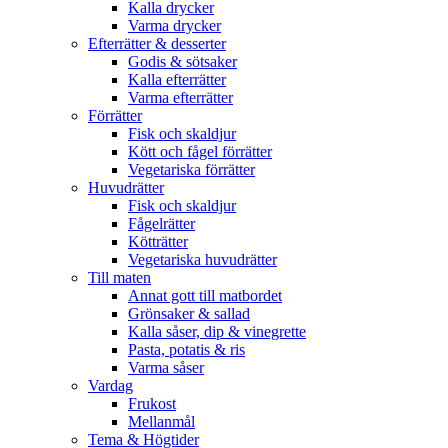
Kalla drycker
Varma drycker
Efterrätter & desserter
Godis & sötsaker
Kalla efterrätter
Varma efterrätter
Förrätter
Fisk och skaldjur
Kött och fågel förrätter
Vegetariska förrätter
Huvudrätter
Fisk och skaldjur
Fågelrätter
Kötträtter
Vegetariska huvudrätter
Till maten
Annat gott till matbordet
Grönsaker & sallad
Kalla såser, dip & vinegrette
Pasta, potatis & ris
Varma såser
Vardag
Frukost
Mellanmål
Tema & Högtider