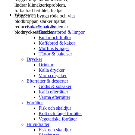
lindrar klimakterieproblem,
förbättrad fertilitet, hjälper
Våra recept
kroppen att bygga röda och vita
blodkroppar, stärker hjärtat,
Baka & bakverk
reducerar kolesterolhalten är
Bröd, matbröd & limpor
blodtryckssänkande.
Bullar och frallor
Kaffebröd & kakor
Muffins & pajer
Tårtor & bakelser
Drycker
Drinkar
Kalla drycker
Varma drycker
Efterrätter & desserter
Godis & sötsaker
Kalla efterrätter
Varma efterrätter
Förrätter
Fisk och skaldjur
Kött och fågel förrätter
Vegetariska förrätter
Huvudrätter
Fisk och skaldjur