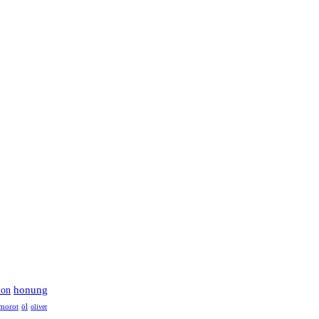
lon
honung
morot
öl
oliver