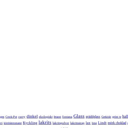
Glass
dinkel
hal
gräddglass
curry
ekologiskt
fontana
ngen
Crock-Pot
fetaost
Grekiskt
grönt te
lakrits
Kyckling
lax
Lindt
mörk choklad
ri
lakritspulver
lakritssirap
körsbärstomater
lime