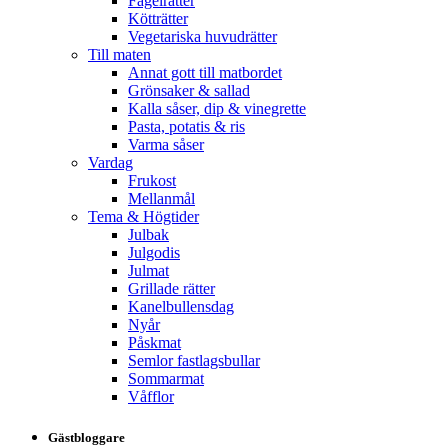
Fågelrätter
Kötträtter
Vegetariska huvudrätter
Till maten
Annat gott till matbordet
Grönsaker & sallad
Kalla såser, dip & vinegrette
Pasta, potatis & ris
Varma såser
Vardag
Frukost
Mellanmål
Tema & Högtider
Julbak
Julgodis
Julmat
Grillade rätter
Kanelbullensdag
Nyår
Påskmat
Semlor fastlagsbullar
Sommarmat
Våfflor
Gästbloggare