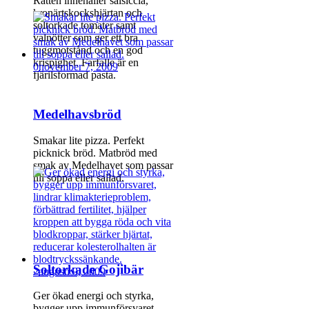
Rätten innehåller salsiccia,
kronärtskockshjärtan och
soltorkade tomater samt
valnötter som ger ett bra
tuggmotstånd och en god
krispighet. Farfalle är en
0
november 7, 2009
fjärilsformad pasta.
Medelhavsbröd
Smakar lite pizza. Perfekt
picknick bröd. Matbröd med
smak av Medelhavet som passar
till soppa eller sallad.
Soltorkade Gojibär
2
augusti 9, 2009
Ger ökad energi och styrka,
bygger upp immunförsvaret,