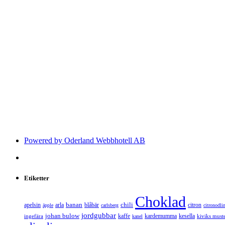
Powered by Oderland Webbhotell AB
Etiketter
Choklad
banan
chili
apelsin
arla
blåbär
citron
äpple
carlsberg
citronodli
jordgubbar
johan bulow
kaffe
kardemumma
kesella
ingefära
kiviks muste
kanel