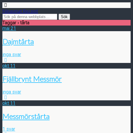
Ninasmat Recept
Taggar › tårta
maj
21
Dajmtårta
inga svar
okt
11
Fjällbrynt Messmör
inga svar
okt
11
Messmörstårta
1 svar