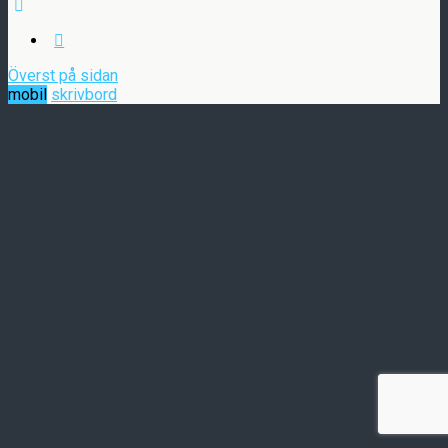
Överst på sidan
mobil
skrivbord