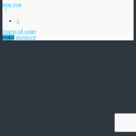
inga svar
Överst på sidan
mobil
skrivbord