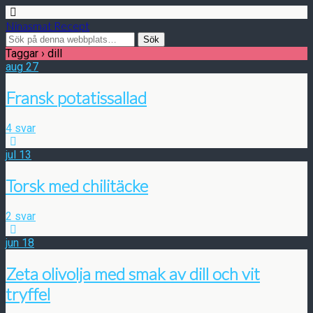
Ninasmat Recept
Taggar › dill
aug
27
Fransk potatissallad
4 svar
jul
13
Torsk med chilitäcke
2 svar
jun
18
Zeta olivolja med smak av dill och vit
tryffel