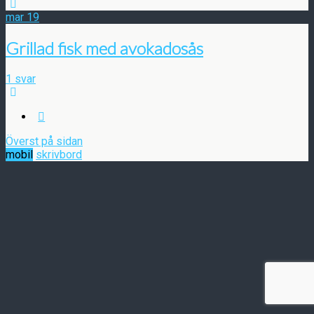
mar
19
Grillad fisk med avokadosås
1 svar
Överst på sidan
mobil
skrivbord