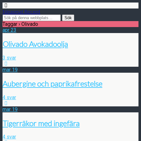
Ninasmat Recept
Taggar › Olivado
apr
23
Olivado Avokadoolja
3 svar
mar
19
Aubergine och paprikafrestelse
4 svar
mar
19
Tigerräkor med ingefära
4 svar