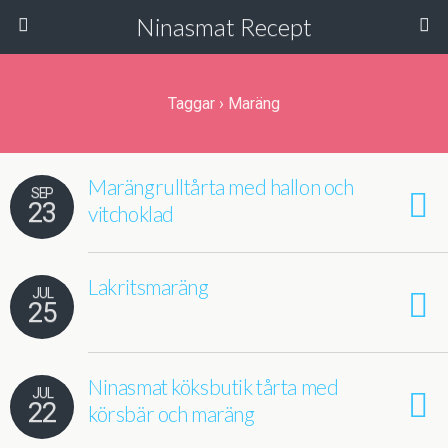
Ninasmat Recept
Taggar › Maräng
Marängrulltårta med hallon och
SEP
23
vitchoklad
Lakritsmaräng
JUL
25
Ninasmat köksbutik tårta med
JUL
22
körsbär och maräng