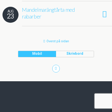
Mandelmarängtårta med
AUG
23
rabarber
Överst på sidan
Mobil
Skrivbord